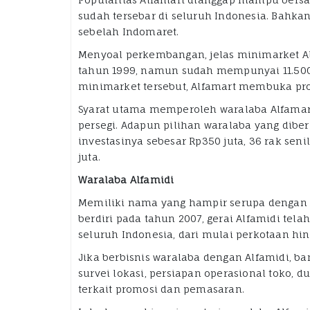
sudah tersebar di seluruh Indonesia. Bahkan
sebelah Indomaret.
Menyoal perkembangan, jelas minimarket Alf
tahun 1999, namun sudah mempunyai 11.50
minimarket tersebut, Alfamart membuka pr
Syarat utama memperoleh waralaba Alfamar
persegi. Adapun pilihan waralaba yang diberi
investasinya sebesar Rp350 juta, 36 rak seni
juta.
Waralaba Alfamidi
Memiliki nama yang hampir serupa dengan Al
berdiri pada tahun 2007, gerai Alfamidi tel
seluruh Indonesia, dari mulai perkotaan hi
Jika berbisnis waralaba dengan Alfamidi, ban
survei lokasi, persiapan operasional toko, d
terkait promosi dan pemasaran.