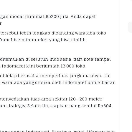
ngan modal minimal Rp200 juta, Anda dapat
r.
t tersebut lebih lengkap dibanding waralaba toko
franchise minimarket yang bisa dipilih.
 ditemukan di seluruh Indonesia, dari kota sampai
ai Indomaret kini berjumlah 13.000 toko.
ret tetap berusaha memperluas jangkauannya. Hal
s waralaba yang dibuka oleh Indomaret untuk badan
menyediakan luas area sekitar 120—200 meter
n strategis. Selain itu, siapkan uang senilai Rp394
ng dengan Indomaret. Pasalnya, gerai Alfamart pun