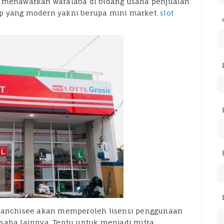
g menawarkan waralaba di bidang usaha penjualan
ep yang modern yakni berupa mini market.
slot
franchisee akan memperoleh lisensi penggunaan
saha lainnya. Tentu untuk menjadi mitra