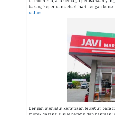
Di Indonesia, ada berbagai perusahaan yan
barang keperluan sehari-hari dengan kons
online
Dengan menjalin kemitraan tersebut, para 
merek dagang, suplai barang, dan bantuan u