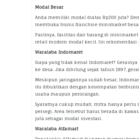
Modal Besar
Anda memiliki modal diatas Rp200 juta? De
membuka bisnis franchise minimarket besa
Pastinya, fasilitas dan barang di minimarke
retail modern modal kecil. Ini rekomendasi 
Waralaba Indomaret
Siapa yang tidak kenal Indomaret? Gerainya
ke desa. Jika dihitung sejak tahun 1997, ger
Meskipun jaringannya sudah besar, Indoma
itu dibuktikan dengan kesempatan berbisni
usaha maupun perorangan.
Syaratnya cukup mudah; mitra hanya perlu 
persegi. Area tersebut harus berada di kawasa
juta sebagai modal investasi.
Waralaba Alfamart
Popularitas Alfamart dianggap mampu bersai