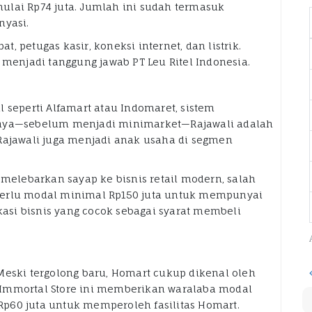
ulai Rp74 juta. Jumlah ini sudah termasuk
nyasi.
 petugas kasir, koneksi internet, dan listrik.
 menjadi tanggung jawab PT Leu Ritel Indonesia.
 seperti Alfamart atau Indomaret, sistem
lnya—sebelum menjadi minimarket—Rajawali adalah
u, Rajawali juga menjadi anak usaha di segmen
 melebarkan sayap ke bisnis retail modern, salah
perlu modal minimal Rp150 juta untuk mempunyai
okasi bisnis yang cocok sebagai syarat membeli
Meski tergolong baru, Homart cukup dikenal oleh
 Immortal Store ini memberikan waralaba modal
p60 juta untuk memperoleh fasilitas Homart.