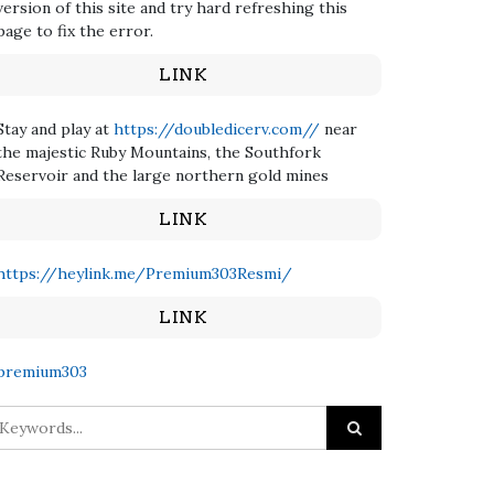
version of this site and try hard refreshing this
page to fix the error.
LINK
Stay and play at
https://doubledicerv.com//
near
the majestic Ruby Mountains, the Southfork
Reservoir and the large northern gold mines
LINK
https://heylink.me/Premium303Resmi/
LINK
premium303