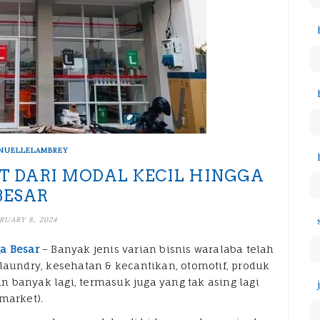
NUELLELAMBREY
 DARI MODAL KECIL HINGGA
BESAR
RUARY 8, 2024
a Besar
– Banyak jenis varian bisnis waralaba telah
laundry, kesehatan & kecantikan, otomotif, produk
 banyak lagi, termasuk juga yang tak asing lagi
market).