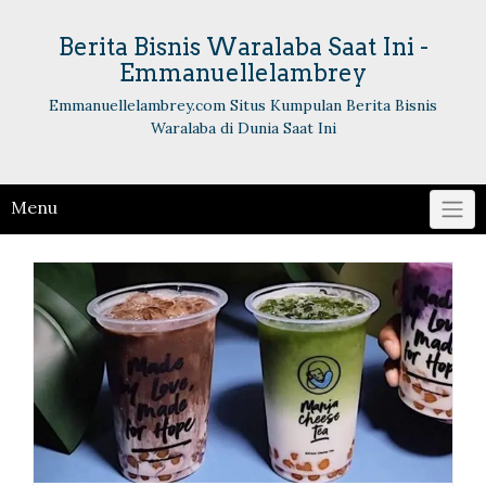
Skip
to
Berita Bisnis Waralaba Saat Ini -
content
Emmanuellelambrey
Emmanuellelambrey.com Situs Kumpulan Berita Bisnis
Waralaba di Dunia Saat Ini
Menu