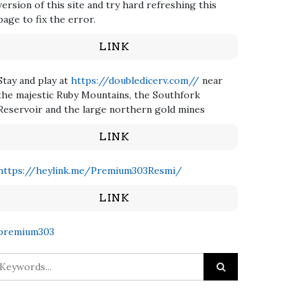
version of this site and try hard refreshing this
page to fix the error.
LINK
Stay and play at
https://doubledicerv.com//
near
the majestic Ruby Mountains, the Southfork
Reservoir and the large northern gold mines
LINK
https://heylink.me/Premium303Resmi/
LINK
premium303