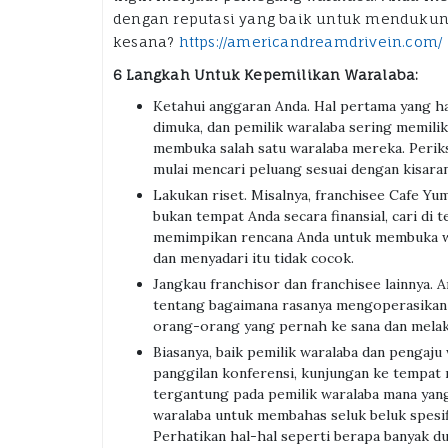
dengan reputasi yang baik untuk menduku
kesana?
https://americandreamdrivein.com/
6 Langkah Untuk Kepemilikan Waralaba:
Ketahui anggaran Anda. Hal pertama yang ha
dimuka, dan pemilik waralaba sering memili
membuka salah satu waralaba mereka. Perik
mulai mencari peluang sesuai dengan kisara
Lakukan riset. Misalnya, franchisee Cafe Yu
bukan tempat Anda secara finansial, cari di
memimpikan rencana Anda untuk membuka war
dan menyadari itu tidak cocok.
Jangkau franchisor dan franchisee lainnya. 
tentang bagaimana rasanya mengoperasikan w
orang-orang yang pernah ke sana dan mela
Biasanya, baik pemilik waralaba dan pengaju
panggilan konferensi, kunjungan ke tempat 
tergantung pada pemilik waralaba mana yang 
waralaba untuk membahas seluk beluk spesi
Perhatikan hal-hal seperti berapa banyak d