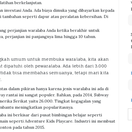
atihan berkelanjutan.
an investasi Anda. Ada biaya dimuka yang dibayarkan kepada
si tambahan seperti dapur atau peralatan kebersihan. Di
ang perjanjian waralaba Anda ketika berakhir untuk
a, perjanjian ini panjangnya lima hingga 10 tahun.
ngkah umum untuk membuka waralaba, kita akan
 dipatuhi oleh pewaralaba. Ada lebih dari 3.000
a tidak bisa membahas semuanya, tetapi mari kita
.
intas dalam pikiran hanya karena jenis waralaba ini ada di
y rantai ini sangat populer. Bahkan, pada 2014, Subway
Amerika Serikat yaitu 26.000. Tingkat kegagalan yang
embantu meningkatkan popularitasnya.
ba ini berkisar dari pusat bimbingan belajar seperti
in seperti Adventure Kids Playcare. Industri ini membuat
tonton pada tahun 2015.