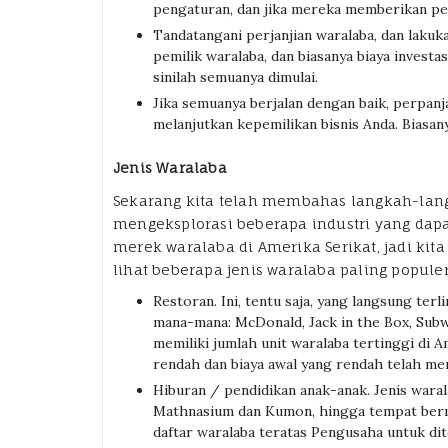
pengaturan, dan jika mereka memberikan pel
Tandatangani perjanjian waralaba, dan lakuk
pemilik waralaba, dan biasanya biaya investa
sinilah semuanya dimulai.
Jika semuanya berjalan dengan baik, perpanj
melanjutkan kepemilikan bisnis Anda. Biasany
Jenis Waralaba
Sekarang kita telah membahas langkah-la
mengeksplorasi beberapa industri yang dapat
merek waralaba di Amerika Serikat, jadi kit
lihat beberapa jenis waralaba paling populer
Restoran. Ini, tentu saja, yang langsung terl
mana-mana: McDonald, Jack in the Box, Subwa
memiliki jumlah unit waralaba tertinggi di 
rendah dan biaya awal yang rendah telah m
Hiburan / pendidikan anak-anak. Jenis warala
Mathnasium dan Kumon, hingga tempat berma
daftar waralaba teratas Pengusaha untuk di