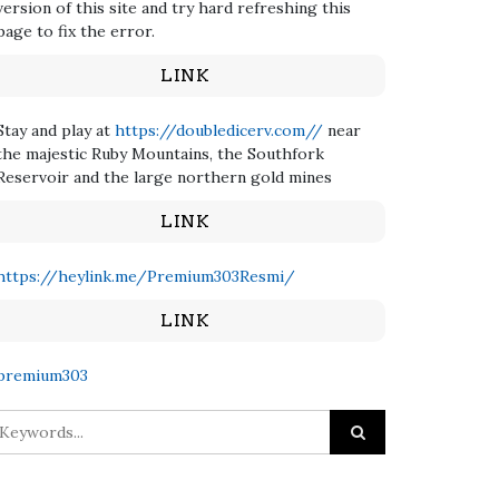
version of this site and try hard refreshing this
page to fix the error.
LINK
Stay and play at
https://doubledicerv.com//
near
the majestic Ruby Mountains, the Southfork
Reservoir and the large northern gold mines
LINK
https://heylink.me/Premium303Resmi/
LINK
premium303